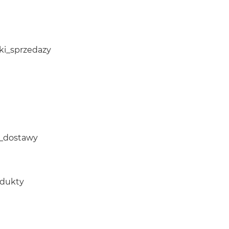
ki_sprzedazy
i_dostawy
odukty