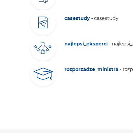
casestudy
- casestudy
najlepsi_eksperci
- najlepsi
rozporzadze_ministra
- roz