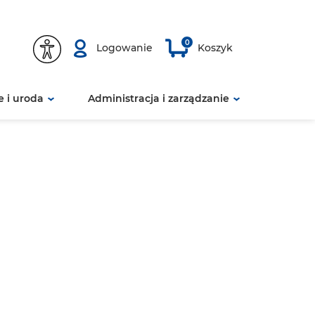
0
Logowanie
Koszyk
 i uroda
Administracja i zarządzanie
Polecamy
Polecamy
Polecamy
Polecamy
Polecamy
Polecamy