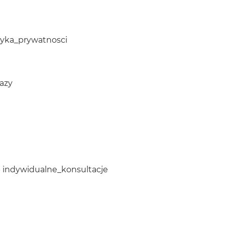
ityka_prywatnosci
dazy
 indywidualne_konsultacje