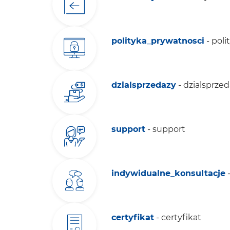
polityka_prywatnosci
- pol
dzialsprzedazy
- dzialsprze
support
- support
indywidualne_konsultacje
-
certyfikat
- certyfikat