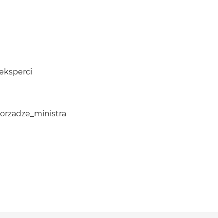
_eksperci
porzadze_ministra