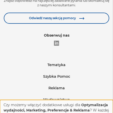
Znajdź odpowiedzi na najczęściej zadawane pytania lub skontaktuj się
z naszymi konsultantami.
Zobacz więcej
Odwiedź naszą sekcję pomocy
Obserwuj nas
Tematyka
Edukacja
Szybka Pomoc
Warunki sprzedaży
Medycyna
Reklama
Regulamin sprzedaży reklam
Wysyłka produktów
BHP i produkcja
Wydawnictwo
Czy możemy włączyć dodatkowe usługi dla
Optymalizacja
Regulamin sprzedaży reklam na eventach
Budownictwo i nieruchomości
Reklamacje i zwroty
O nas
wydajności, Marketing, Preferencje & Reklama
? W każdej