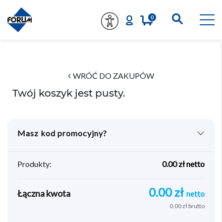
0
WRÓĆ DO ZAKUPÓW
Twój koszyk jest pusty.
Masz kod promocyjny?
Produkty:
0.00
zł
netto
0.00
zł
Łączna kwota
netto
0.00
zł
brutto