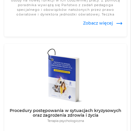
osoby na nowej funkcji w ich codziennej pracy. Z pomocą
poradnika wywiążą się Państwo z zadań pedagoga
specjalnego i obowiązków nałożonych przez prawo
oświatowe i dyrektora jednostki oświatowej. Teczka
opracowywana jest przez zespół złożony z
Zobacz więcej
wykwalifikowanych praktyków, uznanych pedagogów i
psychologów. Teczka rekomendowana jest przez Radę
Programową czasopism „Głos Pedagogiczny” i „Terapia
specjalna”.
Zobacz więcej
Procedury postępowania w sytuacjach kryzysowych
oraz zagrożenia zdrowia i życia
Terapia psychologiczna