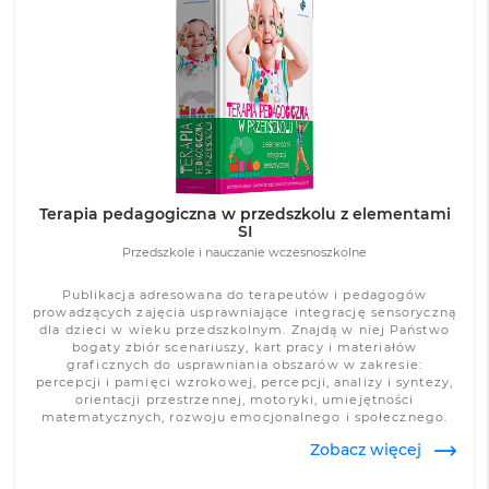
Zobacz więcej
Terapia pedagogiczna w przedszkolu z elementami
SI
Przedszkole i nauczanie wczesnoszkolne
Publikacja adresowana do terapeutów i pedagogów
prowadzących zajęcia usprawniające integrację sensoryczną
dla dzieci w wieku przedszkolnym. Znajdą w niej Państwo
bogaty zbiór scenariuszy, kart pracy i materiałów
graficznych do usprawniania obszarów w zakresie:
percepcji i pamięci wzrokowej, percepcji, analizy i syntezy,
orientacji przestrzennej, motoryki, umiejętności
matematycznych, rozwoju emocjonalnego i społecznego.
Publikacja dla terapeutów i pedagogów prowadzących
Zobacz więcej
zajęcia usprawniające integrację sensoryczną dla dzieci w
wieku przedszkolnym.