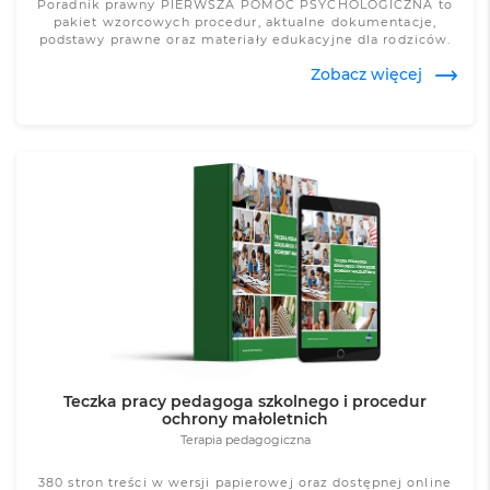
Poradnik prawny PIERWSZA POMOC PSYCHOLOGICZNA to
pakiet wzorcowych procedur, aktualne dokumentacje,
podstawy prawne oraz materiały edukacyjne dla rodziców.
Zobacz więcej
Zobacz więcej
Teczka pracy pedagoga szkolnego i procedur
ochrony małoletnich
Terapia pedagogiczna
380 stron treści w wersji papierowej oraz dostępnej online