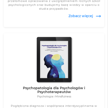
przełomowe opracowania z uwzględnieniem różnych szkół
psychologicznych oraz budujemy bazę wiedzy w oparciu o
studia przypadków.
Zobacz więcej
Zobacz więcej
Psychopatologia dla Psychologów i
Psychoterapeutów
Psychologia i Mindfulness
Pogłębiona diagnoza i współpraca interdyscyplinarna w