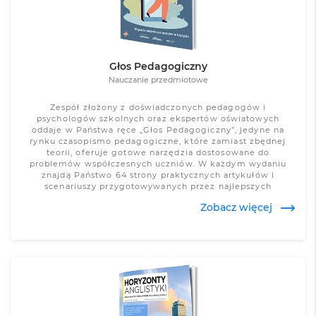
Głos Pedagogiczny
Nauczanie przedmiotowe
Zespół złożony z doświadczonych pedagogów i
psychologów szkolnych oraz ekspertów oświatowych
oddaje w Państwa ręce „Głos Pedagogiczny”, jedyne na
rynku czasopismo pedagogiczne, które zamiast zbędnej
teorii, oferuje gotowe narzędzia dostosowane do
problemów współczesnych uczniów. W każdym wydaniu
znajdą Państwo 64 strony praktycznych artykułów i
scenariuszy przygotowywanych przez najlepszych
specjalistów, podejmujących tematy związane m.in. z
Zobacz więcej
codzienną pracą pedagoga i psychologa szkolnego,
problemami współczesnej młodzieży czy
samodoskonaleniem. Przekazujemy Państwu bogatą bazę
autorskich materiałów dydaktycznych, jakich nie oferują
inne czasopisma pedagogiczne.