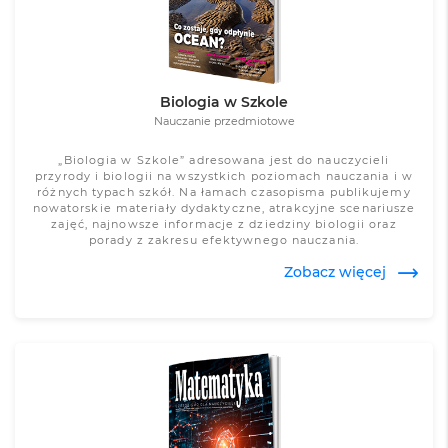
Biologia w Szkole
Nauczanie przedmiotowe
„Biologia w Szkole” adresowana jest do nauczycieli
przyrody i biologii na wszystkich poziomach nauczania i w
różnych typach szkół. Na łamach czasopisma publikujemy
nowatorskie materiały dydaktyczne, atrakcyjne scenariusze
zajęć, najnowsze informacje z dziedziny biologii oraz
porady z zakresu efektywnego nauczania.
Zobacz więcej
Zobacz więcej