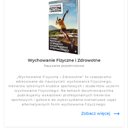
Zobacz więcej
Wychowanie Fizyczne i Zdrowotne
Nauczanie przedmiotowe
„Wychowanie Fizyczne i Zdrowotne” to czasopismo
adresowane do nauczycieli wychowania fizycznego,
trenerów szkolnych klubów sportowych i studentów uczelni
wychowania fizycznego. Na łamach dwumiesięcznika
publikujemy wskazówki profesjonalnych trenerów
sportowych i gotowe do wykorzystania scenariusze zajęć
alternatywnych form wychowania fizycznego.
Zobacz więcej