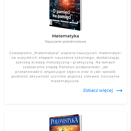
Matematyka
Nauczanie przedmiotowe
Czasopismo „Matematyka” wspiera nauczycieli matematyki
na wszystkich etapach nauczania szkolnego, dostarczając
szeroką wiedzę metodyczną i praktyczną. Na łamach
czasopisma znajdą Państwo podpowiedzi, jak
przeprowadzić angażujące zajęcia oraz w jaki sposób
podnosić aktywność uczniów poprzez ciekawe ćwiczenia
matematyczne.
Zobacz więcej