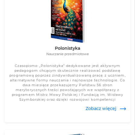
Zobacz więcej
Polonistyka
Nauczanie przedmiotowe
Czasopismo „Polonistyka” dedykowane jest aktywnym
pedagogom chcącym skutecznie realizować podstawę
programową poprzez zindywidualizowaną pracę z uczniem,
alternatywne formy nauczania i najnowsze technologie. Co
dwa miesiące przekazujemy Państwu 56 stron
merytorycznych treści powstających we współpracy z
programem Mistrz Mowy Polskiej i Fundacją im. Wisławy
Szymborskiej oraz dzięki rozwojowi kompetencji
zawodowych pod okiem autorytetów w dziedzinie
Zobacz więcej
polonistyki – prof. Jerzego Bralczyka, prof. Jana Miodka,
prof. Halinę Zgółkową i prof. Tadeusza Zgółkę.