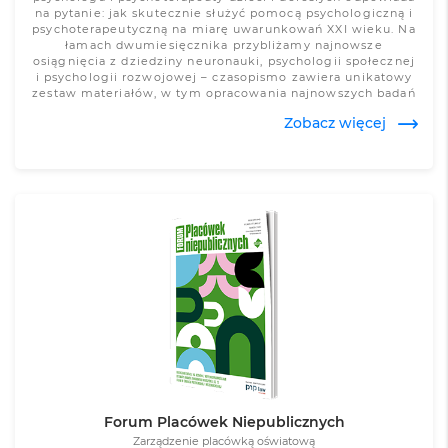
na pytanie: jak skutecznie służyć pomocą psychologiczną i
psychoterapeutyczną na miarę uwarunkowań XXI wieku. Na
łamach dwumiesięcznika przybliżamy najnowsze
osiągnięcia z dziedziny neuronauki, psychologii społecznej
i psychologii rozwojowej – czasopismo zawiera unikatowy
zestaw materiałów, w tym opracowania najnowszych badań
i przykłady przybliżające Czytelnikom nowatorskie
Zobacz więcej
rozwiązania diagnostyczne i terapeutyczne. Poszerzamy
wiedzę o nowych i skutecznych metodach rozpoznawania
trudności zaburzających swobodne funkcjonowanie
człowieka i ukazujemy przełomowe osiągnięcia w
psychoterapii – czasopismo zainspiruje Państwa do
rozpatrywania konkretnych przypadków w zupełnie nowym
kontekście.
Zobacz więcej
Forum Placówek Niepublicznych
Zarządzenie placówką oświatową