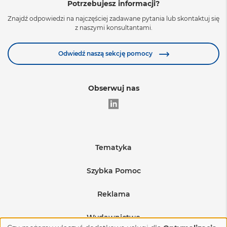
Potrzebujesz informacji?
Znajdź odpowiedzi na najczęściej zadawane pytania lub skontaktuj się
z naszymi konsultantami.
Odwiedź naszą sekcję pomocy
Obserwuj nas
Tematyka
Edukacja
Szybka Pomoc
Warunki sprzedaży
Medycyna
Reklama
Regulamin sprzedaży reklam
Wysyłka produktów
BHP i produkcja
Wydawnictwo