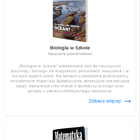
Zobacz więcej
Biologia w Szkole
Nauczanie przedmiotowe
„Biologia w Szkole” adresowana jest do nauczycieli
przyrody i biologii na wszystkich poziomach nauczania i w
różnych typach szkół. Na łamach czasopisma publikujemy
nowatorskie materiały dydaktyczne, atrakcyjne scenariusze
zajęć, najnowsze informacje z dziedziny biologii oraz
porady z zakresu efektywnego nauczania.
Zobacz więcej