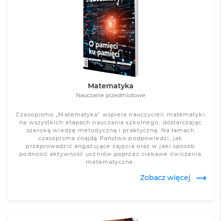
Zobacz więcej
Matematyka
Nauczanie przedmiotowe
Czasopismo „Matematyka” wspiera nauczycieli matematyki
na wszystkich etapach nauczania szkolnego, dostarczając
szeroką wiedzę metodyczną i praktyczną. Na łamach
czasopisma znajdą Państwo podpowiedzi, jak
przeprowadzić angażujące zajęcia oraz w jaki sposób
podnosić aktywność uczniów poprzez ciekawe ćwiczenia
matematyczne.
Zobacz więcej