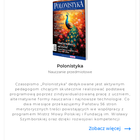
Zobacz więcej
Polonistyka
Nauczanie przedmiotowe
Czasopismo „Polonistyka” dedykowane jest aktywnym
pedagogom chcącym skutecznie realizować podstawę
programową poprzez zindywidualizowaną pracę z uczniem,
alternatywne formy nauczania i najnowsze technologie. Co
dwa miesiące przekazujemy Państwu 56 stron
merytorycznych treści powstających we współpracy z
programem Mistrz Mowy Polskiej i Fundacją im. Wisławy
Szymborskiej oraz dzięki rozwojowi kompetencji
zawodowych pod okiem autorytetów w dziedzinie
Zobacz więcej
polonistyki – prof. Jerzego Bralczyka, prof. Jana Miodka,
prof. Halinę Zgółkową i prof. Tadeusza Zgółkę.