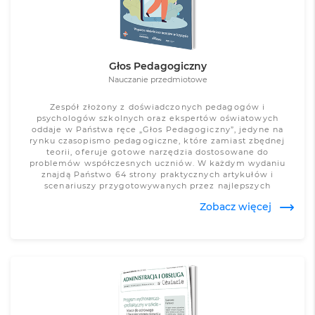
Głos Pedagogiczny
Nauczanie przedmiotowe
Zespół złożony z doświadczonych pedagogów i
psychologów szkolnych oraz ekspertów oświatowych
oddaje w Państwa ręce „Głos Pedagogiczny”, jedyne na
rynku czasopismo pedagogiczne, które zamiast zbędnej
teorii, oferuje gotowe narzędzia dostosowane do
problemów współczesnych uczniów. W każdym wydaniu
znajdą Państwo 64 strony praktycznych artykułów i
scenariuszy przygotowywanych przez najlepszych
specjalistów, podejmujących tematy związane m.in. z
Zobacz więcej
codzienną pracą pedagoga i psychologa szkolnego,
problemami współczesnej młodzieży czy
samodoskonaleniem. Przekazujemy Państwu bogatą bazę
autorskich materiałów dydaktycznych, jakich nie oferują
inne czasopisma pedagogiczne.