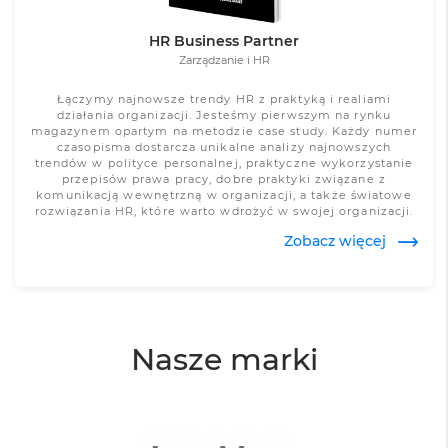
HR Business Partner
Zarządzanie i HR
Łączymy najnowsze trendy HR z praktyką i realiami
działania organizacji. Jesteśmy pierwszym na rynku
magazynem opartym na metodzie case study. Każdy numer
czasopisma dostarcza unikalne analizy najnowszych
trendów w polityce personalnej, praktyczne wykorzystanie
przepisów prawa pracy, dobre praktyki związane z
komunikacją wewnętrzną w organizacji, a także światowe
rozwiązania HR, które warto wdrożyć w swojej organizacji.
Zobacz więcej
Nasze marki
Zobacz więcej