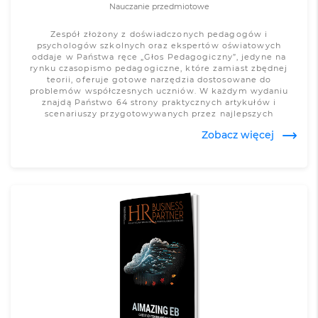
Nauczanie przedmiotowe
Zespół złożony z doświadczonych pedagogów i
psychologów szkolnych oraz ekspertów oświatowych
oddaje w Państwa ręce „Głos Pedagogiczny”, jedyne na
rynku czasopismo pedagogiczne, które zamiast zbędnej
teorii, oferuje gotowe narzędzia dostosowane do
problemów współczesnych uczniów. W każdym wydaniu
znajdą Państwo 64 strony praktycznych artykułów i
scenariuszy przygotowywanych przez najlepszych
specjalistów, podejmujących tematy związane m.in. z
Zobacz więcej
codzienną pracą pedagoga i psychologa szkolnego,
problemami współczesnej młodzieży czy
samodoskonaleniem. Przekazujemy Państwu bogatą bazę
autorskich materiałów dydaktycznych, jakich nie oferują
inne czasopisma pedagogiczne.
Zobacz więcej