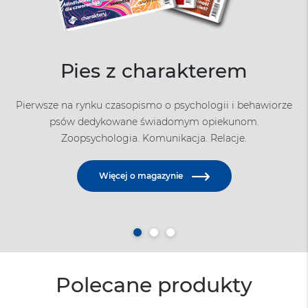
Małe Charaktery
Pies z charakterem
Charaktery
Pierwsze i jedyne na rynku czasopismo psychologiczne dla
Pierwsze na rynku czasopismo o psychologii i behawiorze
dzieci w wieku około 5-11 lat, wydawane przez redakcję
psów dedykowane świadomym opiekunom.
Od ponad 20 lat działamy w trosce o zdrowie i elastyczność
miesięcznika „Charaktery”
Zoopsychologia. Komunikacja. Relacje.
psychiczną naszych Czytelników.
Więcej o czasopiśmie
Więcej o magazynie
Więcej o czasopiśmie
Polecane produkty