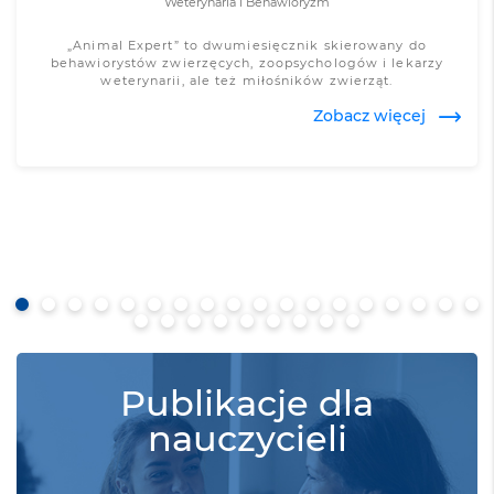
Weterynaria i Behawioryzm
„Animal Expert” to dwumiesięcznik skierowany do
behawiorystów zwierzęcych, zoopsychologów i lekarzy
weterynarii, ale też miłośników zwierząt.
Zobacz więcej
Zobacz więcej
Publikacje dla
nauczycieli