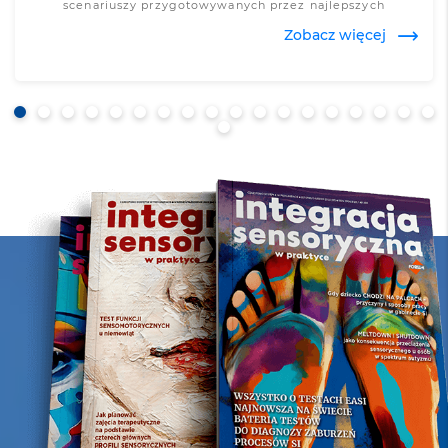
scenariuszy przygotowywanych przez najlepszych
specjalistów, podejmujących tematy związane m.in. z
Zobacz więcej
codzienną pracą pedagoga i psychologa szkolnego,
problemami współczesnej młodzieży czy
samodoskonaleniem. Przekazujemy Państwu bogatą bazę
autorskich materiałów dydaktycznych, jakich nie oferują
inne czasopisma pedagogiczne.
Zobacz więcej