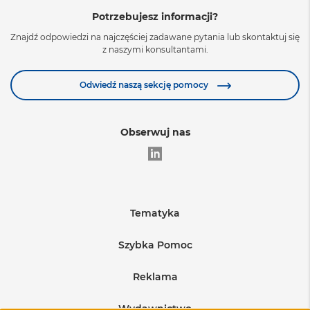
Potrzebujesz informacji?
Znajdź odpowiedzi na najczęściej zadawane pytania lub skontaktuj się
z naszymi konsultantami.
Zobacz więcej
Odwiedź naszą sekcję pomocy
Obserwuj nas
Tematyka
Edukacja
Szybka Pomoc
Warunki sprzedaży
Medycyna
Reklama
Regulamin sprzedaży reklam
Wysyłka produktów
BHP i produkcja
Wydawnictwo