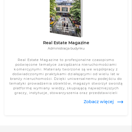
Zobacz więcej
Real Estate Magazine
Administracja budynku
Real Estate Magazine to profesjonalne czasopismo
poświęcone tematyce zarządzania nieruchomościami
komercyjnymi. Materiały tworzone są we współpracy z
doświadczonymi praktykami działającymi od wielu lat w
branży nieruchomości. Dzięki uniwersalnemu podejściu do
tematyki prowadzenia obiektów, magazyn stworzył swoistą
platformę wymiany wiedzy, skupiającą najważniejszych
graczy, instytucje, stowarzyszenia oraz przedstawicieli
świata nauki, którzy współtworzą z nami kontent
Zobacz więcej
merytoryczny do wszystkich wydań Real Estate Magazine w
roku. <br /><br /> <b>Sprzedaż produktu została
zakończona. Jeśli interesują cię inne produkty z podobnej
tematyki, zadzwoń: 616683125 lub napisz: bok@forum-
media.pl</b>