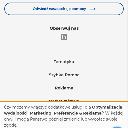
Odwiedź naszą sekcję pomocy
Obserwuj nas
Tematyka
Edukacja
Szybka Pomoc
Warunki sprzedaży
Medycyna
Reklama
Regulamin sprzedaży reklam
Wysyłka produktów
BHP i produkcja
Wydawnictwo
Czy możemy włączyć dodatkowe usługi dla
Optymalizacja
Regulamin sprzedaży reklam na eventach
Budownictwo i nieruchomości
Reklamacje i zwroty
O nas
wydajności, Marketing, Preferencje & Reklama
? W każdej
chwili mogą Państwo później zmienić lub wycofać swoją
Zdrowie i uroda
Kontakt
FAQ
zgodę.