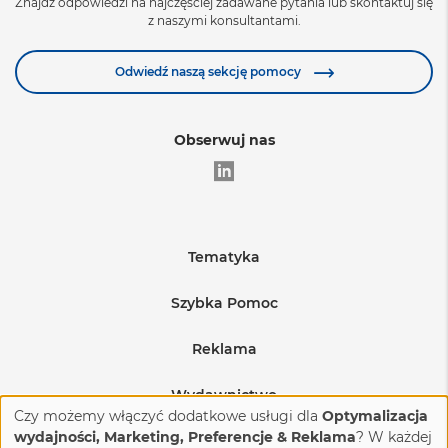
Znajdź odpowiedzi na najczęściej zadawane pytania lub skontaktuj się
z naszymi konsultantami.
Zobacz więcej
Odwiedź naszą sekcję pomocy
Obserwuj nas
Tematyka
Edukacja
Szybka Pomoc
Warunki sprzedaży
Medycyna
Reklama
Regulamin sprzedaży reklam
Wysyłka produktów
BHP i produkcja
Wydawnictwo
Czy możemy włączyć dodatkowe usługi dla
Optymalizacja
Regulamin sprzedaży reklam na eventach
Budownictwo i nieruchomości
Reklamacje i zwroty
O nas
wydajności, Marketing, Preferencje & Reklama
? W każdej