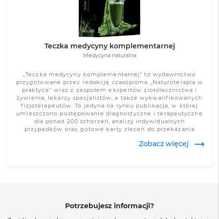
Teczka medycyny komplementarnej
Medycyna naturalna
„Teczka medycyny komplementarnej” to wydawnictwo
przygotowane przez redakcję czasopisma „Naturoterapia w
praktyce” wraz z zespołem ekspertów ziołolecznictwa i
żywienia, lekarzy specjalistów, a także wykwalifikowanych
fizjoterapeutów. To jedyna na rynku publikacja, w której
umieszczono postępowanie diagnostyczne i terapeutyczne
dla ponad 200 schorzeń, analizy indywidualnych
przypadków oraz gotowe karty zleceń do przekazania
pacjentom.
Zobacz więcej
Potrzebujesz informacji?