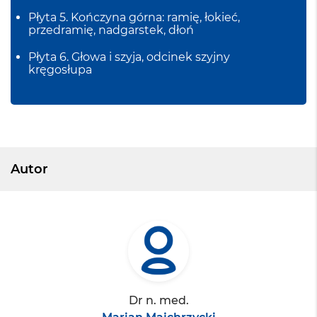
Płyta 5. Kończyna górna: ramię, łokieć,
przedramię, nadgarstek, dłoń
Płyta 6. Głowa i szyja, odcinek szyjny
kręgosłupa
Autor
Dr n. med.