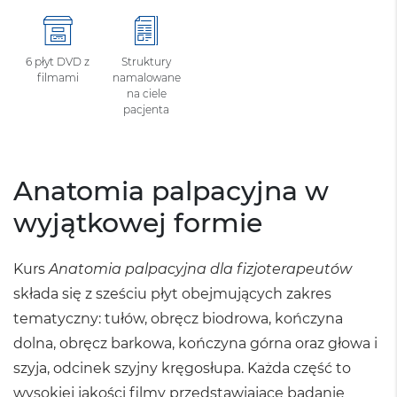
6 płyt DVD z
Struktury
filmami
namalowane
na ciele
pacjenta
Anatomia palpacyjna w
wyjątkowej formie
Kurs
Anatomia palpacyjna dla fizjoterapeutów
składa się z sześciu płyt obejmujących zakres
tematyczny: tułów, obręcz biodrowa, kończyna
dolna, obręcz barkowa, kończyna górna oraz głowa i
szyja, odcinek szyjny kręgosłupa. Każda część to
wysokiej jakości filmy przedstawiające badanie