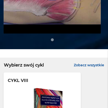
geriatrii. Swoją wiedzę oraz doświadczenie
zdobywa podczas licznych kursów
prowadzonych przez nauczycieli z Polski i z
zagranicy. Pracował w klinikach na oddziałach:
ortopedycznym, neurologicznym oraz
intensywnej terapii. Obecnie student w
Akademii Tradycyjnej Medycyny Tybetańskiej.
Szczęśliwy ojciec trójki dzieci, od wielu lat
wegetarianin, zawsze pozytywnie nastawiony,
Wybierz swój cykl
Zobacz wszystkie
zwolennik zdrowego stylu życia oraz miłośnik
podróży na Daleki Wschód.
CYKL VIII