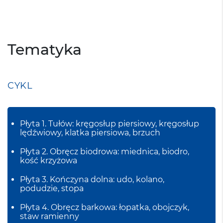
Tematyka
CYKL
Płyta 1. Tułów: kręgosłup piersiowy, kręgosłup
lędźwiowy, klatka piersiowa, brzuch
Płyta 2. Obręcz biodrowa: miednica, biodro,
kość krzyżowa
Płyta 3. Kończyna dolna: udo, kolano,
podudzie, stopa
Płyta 4. Obręcz barkowa: łopatka, obojczyk,
staw ramienny