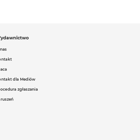
ydawnictwo
 nas
ontakt
raca
ontakt dla Mediów
ocedura zgłaszania
aruszeń