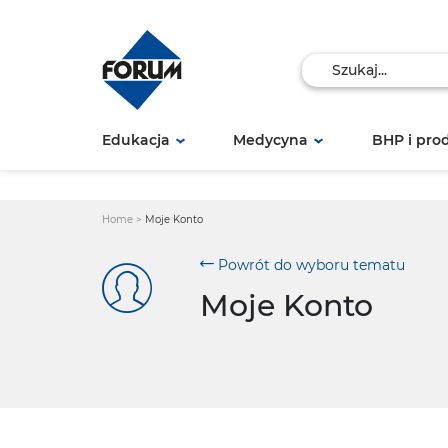
Edukacja
Medycyna
BHP i pro
Home
Moje Konto
Czasopisma
Czasopisma
Czasopisma
Czasopisma
Czasopisma
Czasopisma
Powrót do wyboru tematu
Moje Konto
Publikacje
Kursy na DVD
Programy
Programy
Publikacje
Programy
Kursy na DVD
Publikacje
Publikacje
Publikacje
Publikacje