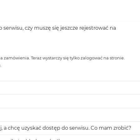
Kardiologia i Diabetologia
Zobacz wszystkie
Procedury sanitarne
Medycyna naturalna
zę się jeszcze rejestrować na
Zobacz wszystkie
 zamówienia. Teraz wystarczy się tylko zalogować na stronie.
.
 a chcę uzyskać dostęp do serwisu. Co mam zrobić?