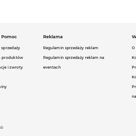
a Pomoc
Reklama
W
 sprzedaży
Regulamin sprzedaży reklam
O
a produktów
Regulamin sprzedaży reklam na
K
cje i zwroty
eventach
P
K
iny
Pr
n
ub