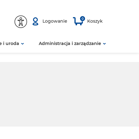
0
Logowanie
Koszyk
 i uroda
Administracja i zarządzanie
Polecamy
Polecamy
Polecamy
Polecamy
Polecamy
Polecamy