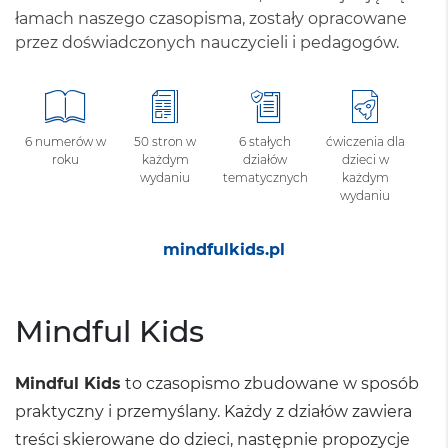
łamach naszego czasopisma, zostały opracowane
przez doświadczonych nauczycieli i pedagogów.
6 numerów w
50 stron w
6 stałych
ćwiczenia dla
roku
każdym
działów
dzieci w
wydaniu
tematycznych
każdym
wydaniu
mindfulkids.pl
Mindful Kids
Mindful Kids
to czasopismo zbudowane w sposób
praktyczny i przemyślany. Każdy z działów zawiera
treści skierowane do dzieci, następnie propozycje