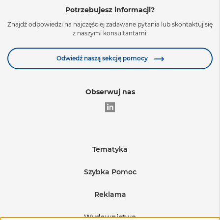
Potrzebujesz informacji?
Znajdź odpowiedzi na najczęściej zadawane pytania lub skontaktuj się
z naszymi konsultantami.
Odwiedź naszą sekcję pomocy
Obserwuj nas
Tematyka
Edukacja
Szybka Pomoc
Warunki sprzedaży
Medycyna
Reklama
Regulamin sprzedaży reklam
Wysyłka produktów
BHP i produkcja
Wydawnictwo