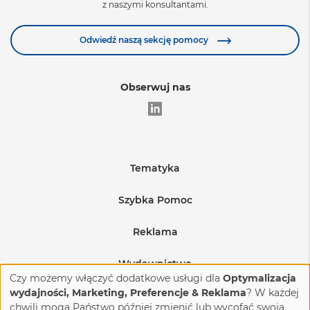
z naszymi konsultantami.
Zobacz więcej
Odwiedź naszą sekcję pomocy
Obserwuj nas
Tematyka
Edukacja
Szybka Pomoc
Warunki sprzedaży
Medycyna
Reklama
Regulamin sprzedaży reklam
Wysyłka produktów
BHP i produkcja
Wydawnictwo
Czy możemy włączyć dodatkowe usługi dla
Optymalizacja
Regulamin sprzedaży reklam na eventach
Budownictwo i nieruchomości
Reklamacje i zwroty
O nas
wydajności, Marketing, Preferencje & Reklama
? W każdej
chwili mogą Państwo później zmienić lub wycofać swoją