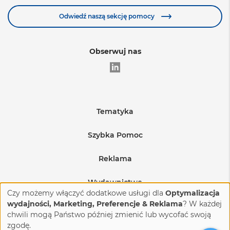
Odwiedź naszą sekcję pomocy
Obserwuj nas
Tematyka
Edukacja
Szybka Pomoc
Warunki sprzedaży
Medycyna
Reklama
Regulamin sprzedaży reklam
Wysyłka produktów
BHP i produkcja
Wydawnictwo
Czy możemy włączyć dodatkowe usługi dla
Optymalizacja
Regulamin sprzedaży reklam na eventach
Budownictwo i nieruchomości
Reklamacje i zwroty
O nas
wydajności, Marketing, Preferencje & Reklama
? W każdej
chwili mogą Państwo później zmienić lub wycofać swoją
Zdrowie i uroda
Kontakt
FAQ
zgodę.